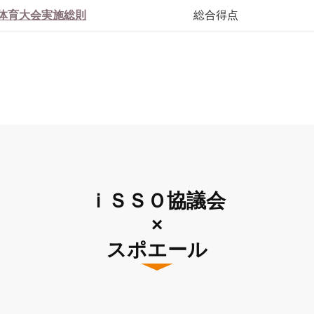
体育大会実施総則
総合得点
ｉＳＳＯ協議会
×
スポエール