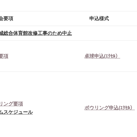
会要項
申込様式
城総合体育館改修工事のため中止
要項
卓球申込(ｴｸｾﾙ）
リング要項
ボウリング申込(ｴｸｾﾙ）
ムスケジュール