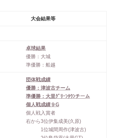
大会結果等
卓球結果
優勝：大城
準優勝：船越
団体戦成績
優勝：津波古チーム
準優勝：大里ｸﾞﾘｰﾝﾀｳﾝチーム
個人戦成績９G
個人戦入賞者
右から3位伊集成美(久原)
1位城間周作(津波古)
2位島袋貢(大里GT)