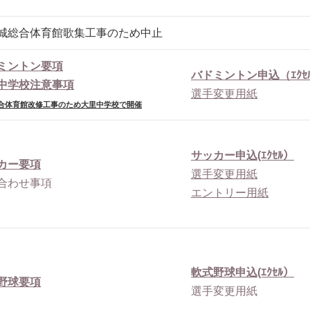
城総合体育館歌集工事のため中止
ミントン要項
バドミントン申込（ｴｸｾ
中学校注意事項
選手変更用紙
合体育館改修工事のため大里中学校で開催
サッカー申込(ｴｸｾﾙ）
カー要項
選手変更用紙
合わせ事項
エントリー用紙
軟式野球申込(ｴｸｾﾙ）
野球要項
選手変更用紙