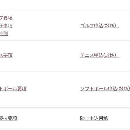
フ要項
せ事項
ゴルフ申込(ｴｸｾﾙ）
規則
ス要項
テニス申込(ｴｸｾﾙ）
トボール要項
ソフトボール申込(ｴｸｾﾙ
競技要項
陸上申込用紙